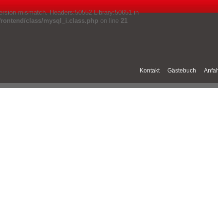
 version mismatch. Headers:50552 Library:50651 in
ontend/class/mysql_i.class.php
on line
21
Kontakt
Gästebuch
Anfah