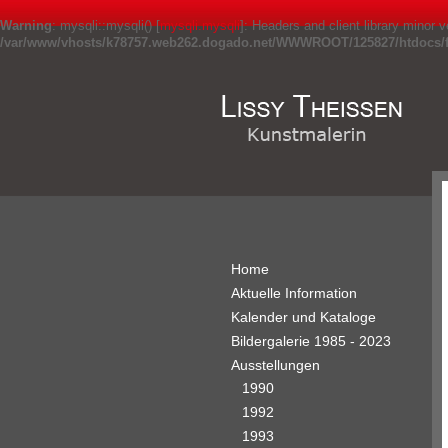
Warning
: mysqli::mysqli() [
mysqli.mysqli
]: Headers and client library minor
/var/www/vhosts/k78757.web262.dogado.net/WWWROOT/125827/htdocs/fr
Home
Aktuelle Information
Kalender und Kataloge
Bildergalerie 1985 - 2023
Ausstellungen
1990
1992
1993