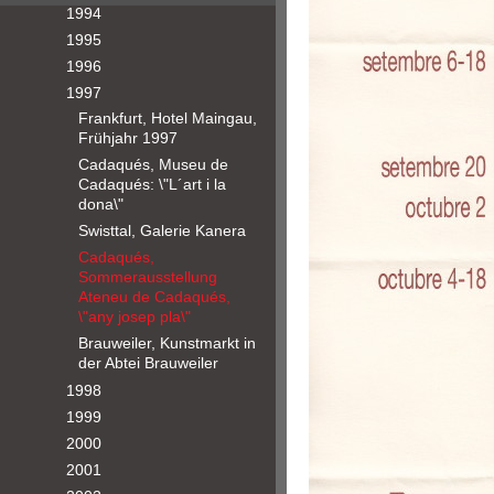
1994
1995
1996
1997
Frankfurt, Hotel Maingau,
Frühjahr 1997
Cadaqués, Museu de
Cadaqués: \"L´art i la
dona\"
Swisttal, Galerie Kanera
Cadaqués,
Sommerausstellung
Ateneu de Cadaqués,
\"any josep pla\"
Brauweiler, Kunstmarkt in
der Abtei Brauweiler
1998
1999
2000
2001