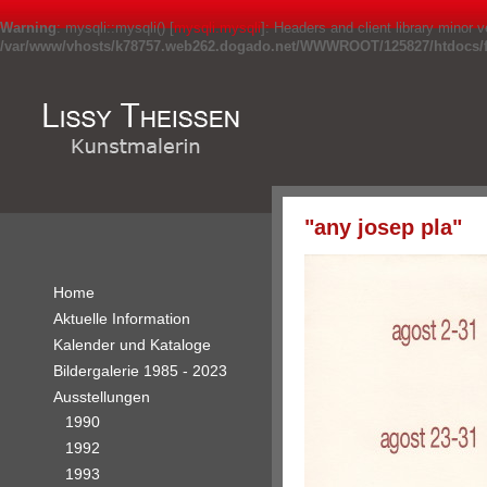
Warning
: mysqli::mysqli() [
mysqli.mysqli
]: Headers and client library minor
/var/www/vhosts/k78757.web262.dogado.net/WWWROOT/125827/htdocs/fr
"any josep pla"
Home
Aktuelle Information
Kalender und Kataloge
Bildergalerie 1985 - 2023
Ausstellungen
1990
1992
1993