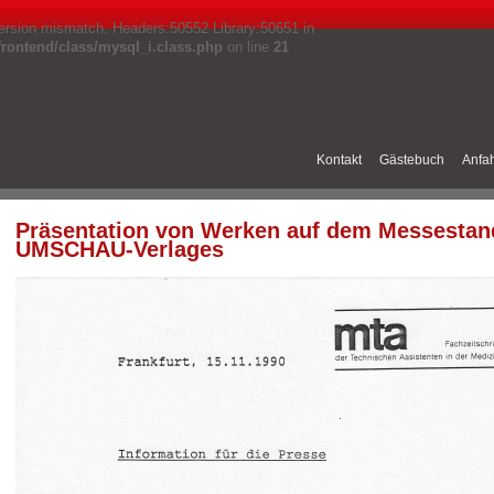
 version mismatch. Headers:50552 Library:50651 in
ontend/class/mysql_i.class.php
on line
21
Kontakt
Gästebuch
Anfah
Präsentation von Werken auf dem Messestand
UMSCHAU-Verlages