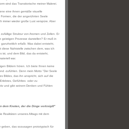
rm sind das Transitorische meiner Malerei.
bene eine ihnen gemäße visuelle
d Formen, die der angerührten Seele
ich immer wieder große Lust verspüre. Aber
 zufällige Struktur von Atomen und Zellen. Er
e geistigen Prozesse darstellen? Er muß in
ganzheitlich erfaßt. Was dabei entsteht,
ist diese Nahtstelle zwischen dem, was ich
ist, und dem Bild, das da entsteht,
ateriell war.
gen Bildern hören. Ich biete Ihnen keine
 und -zufühlen. Denn mein Motto "Der Seele
 Bildes, das ihn anspricht, sich auf die
 Erlebtes, Gefühltes oder zu
reativ und gibt seinem Denken und Fühlen
n dem Knoten, der die Dinge verknüpft"
 Realitäten unseres Alltags mit dem
r geben, das sozusagen prototypisch für