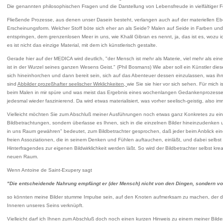
Die genannten philosophischen Fragen und die Darstellung von Lebensfreude in vielfältiger Fo
Fließende Prozesse, aus denen unser Dasein besteht, verlangen auch auf der materiellen E
Erscheinungsform. Welcher Stoff böte sich eher an als Seide? Malen auf Seide in Farben un
entspringen, dem grenzenlosen Meer in uns, wie Khalil Gibran es nennt, ja, das ist es, wozu 
es ist nicht das einzige Material, mit dem ich künstlerisch gestalte.
Gerade hier auf der MEDICA wird deutlich, "der Mensch ist mehr als Materie, viel mehr als eine
ist in der Wurzel seines ganzen Wesens Geist." (Phil Bosmans) Wie aber soll ein Künstler dies
sich hineinhorchen und dann bereit sein, sich auf das Abenteuer dessen einzulassen, was ihn 
sind
Abbilder prozeßhafter seelischer Wirklichkeiten,
wie Sie sie hier vor sich sehen. Für mich 
beim Malen in mir spüre und was meist das Ergebnis eines wochenlangen Gedankenprozesses 
jedesmal wieder faszinierend. Da wird etwas materialisiert, was vorher seelisch-geistig, also imm
Vielleicht möchten Sie zum Abschluß meiner Ausführungen noch etwas ganz Konkretes zu eini
Bildbetrachtungen, sondern überlasse es Ihnen, sich in die einzelnen Bilder hineinzudenken
in uns Raum gewähren" bedeutet, zum Bildbetrachter gesprochen, daß jeder beim Anblick eines
freien Assoziationen, die in seinem Denken und Fühlen auftauchen, einläßt, und dabei selbst
Hinterfragendes zur eigenen Bildwirklichkeit werden läßt. So wird der Bildbetrachter selbst k
neuen Raum.
Wenn Antoine de Saint-Exupery sagt
"Die entscheidende Nahrung empfängt er (der Mensch) nicht von den Dingen, sondern vo
so könnten meine Bilder stumme Impulse sein, auf den Knoten aufmerksam zu machen, der die
Inneren unseres Seins verknüpft.
Vielleicht darf ich Ihnen zum Abschluß doch noch einen kurzen Hinweis zu einem meiner Bilde