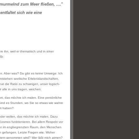
 murmelnd zum Meer fließen,
...."
e
entfaltet sich wie eine
e ihn, weil er thematisch und in einer
ßt:
len. Aber was? Da gibt es keine Umwege. Ich
ntstehen seelische Erlebnislandschaften,
 hat die Ratio zu schweigen, unser logisch-
alle in uns tragen, weichen.
rt, das möchte ich malen. Eine persönliche
Sind es Stunden, wo Sie so etwas wie wahre
ürt haben?
oder wollen, das möchte ich malen. Dazu
osmos funktionieren. Bei allem Respekt vor
hmer im engbegrenzten Raum, den Menschen
h gefangen. Letzte Fragen wie: Woher
Atem genommen wird? Wer läßt mich atmen?