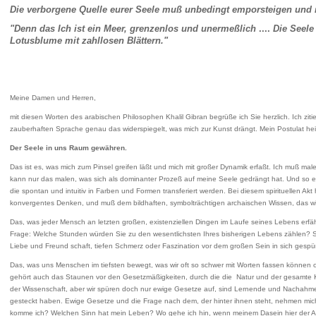
Die verborgene Quelle eurer Seele muß unbedingt emporsteigen und
"Denn das Ich ist ein Meer, grenzenlos und unermeßlich
...
.
Die Seel
Lotusblume mit zahllosen Blättern."
Meine Damen und Herren,
mit diesen Worten des arabischen Philosophen Khalil Gibran begrüße ich Sie herzlich. Ich zitier
zauberhaften Sprache genau das widerspiegelt, was mich zur Kunst drängt. Mein Postulat hei
Der Seele in uns Raum gewähren.
Das ist es, was mich zum Pinsel greifen läßt und mich mit großer Dynamik erfaßt. Ich muß ma
kann nur das malen, was sich als dominanter Prozeß auf meine Seele gedrängt hat. Und so e
die spontan und intuitiv in Farben und Formen transferiert werden. Bei diesem spirituellen Akt
konvergentes Denken, und muß dem bildhaften, symbolträchtigen archaischen Wissen, das wir 
Das, was jeder Mensch an letzten großen, existenziellen Dingen im Laufe seines Lebens erfäh
Frage: Welche Stunden würden Sie zu den wesentlichsten Ihres bisherigen Lebens zählen? 
Liebe und Freund­ schaft, tiefen Schmerz oder Faszination vor dem großen Sein in sich gesp
Das, was uns Menschen im tiefsten bewegt, was wir oft so schwer mit Worten fassen können 
gehört auch das Staunen vor den Gesetzmäßigkeiten, durch die die Natur und der gesamte K
der Wissenschaft, aber wir spüren doch nur ewige Gesetze auf, sind Lernende und Nacha
gesteckt haben. Ewige Gesetze und die Frage nach dem, der hinter ihnen steht, nehmen mic
komme ich? Welchen Sinn hat mein Leben? Wo gehe ich hin, wenn meinem Dasein hier der 