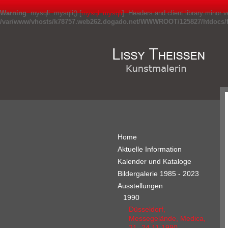
Warning
: mysqli::mysqli() [
mysqli.mysqli
]: Headers and client library minor
/var/www/vhosts/k78757.web262.dogado.net/WWWROOT/125827/htdocs/fr
Home
Aktuelle Information
Kalender und Kataloge
Bildergalerie 1985 - 2023
Ausstellungen
1990
Düsseldorf,
Messegelände, Medica,
21.-24.11.1990