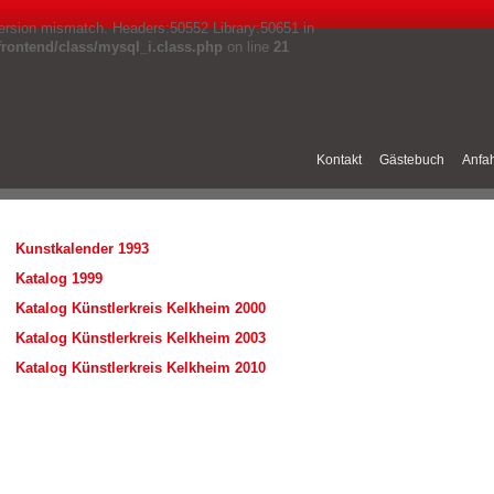
 version mismatch. Headers:50552 Library:50651 in
ontend/class/mysql_i.class.php
on line
21
Kontakt
Gästebuch
Anfah
Kunstkalender 1993
Katalog 1999
Katalog Künstlerkreis Kelkheim 2000
Katalog Künstlerkreis Kelkheim 2003
Katalog Künstlerkreis Kelkheim 2010