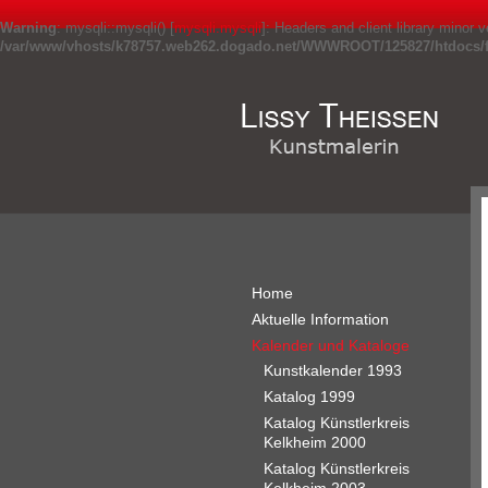
Warning
: mysqli::mysqli() [
mysqli.mysqli
]: Headers and client library minor
/var/www/vhosts/k78757.web262.dogado.net/WWWROOT/125827/htdocs/fr
Home
Aktuelle Information
Kalender und Kataloge
Kunstkalender 1993
Katalog 1999
Katalog Künstlerkreis
Kelkheim 2000
Katalog Künstlerkreis