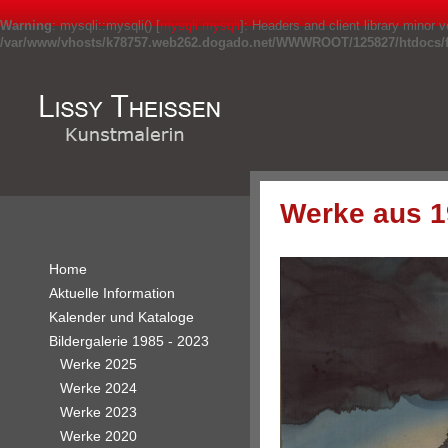
Warning
: mysqli::mysqli() [
mysqli.mysqli
]: Headers and client library minor
/var/www/vhosts/k78757.web262.dogado.net/WWWROOT/125827/htdocs/fr
Werke aus 1
Home
Aktuelle Information
Kalender und Kataloge
Bildergalerie 1985 - 2023
Werke 2025
Werke 2024
Werke 2023
Werke 2020