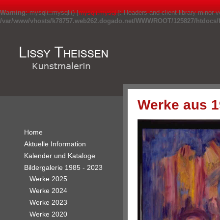
Warning
: mysqli::mysqli() [
mysqli.mysqli
]: Headers and client library minor
/var/www/vhosts/k78757.web262.dogado.net/WWWROOT/125827/htdocs/fr
Werke aus 1
Home
Aktuelle Information
Kalender und Kataloge
Bildergalerie 1985 - 2023
Werke 2025
Werke 2024
Werke 2023
Werke 2020